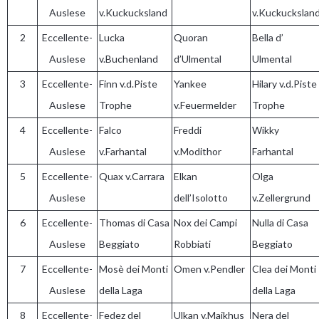
Auslese
v.Kuckucksland
v.Kuckuckslan
2
Eccellente-
Lucka
Quoran
Bella d’
Auslese
v.Buchenland
d’Ulmental
Ulmental
3
Eccellente-
Finn v.d.Piste
Yankee
Hilary v.d.Piste
Auslese
Trophe
v.Feuermelder
Trophe
4
Eccellente-
Falco
Freddi
Wikky
Auslese
v.Farhantal
v.Modithor
Farhantal
5
Eccellente-
Quax v.Carrara
Elkan
Olga
Auslese
dell’Isolotto
v.Zellergrund
6
Eccellente-
Thomas di Casa
Nox dei Campi
Nulla di Casa
Auslese
Beggiato
Robbiati
Beggiato
7
Eccellente-
Mosè dei Monti
Omen v.Pendler
Clea dei Monti
Auslese
della Laga
della Laga
8
Eccellente-
Fedez del
Ulkan v.Maikhus
Nera del