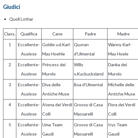
Giudici
Quoll Lothar
Class.
Qualifica
Cane
Padre
Madre
1
Eccellente-
Goldie v.d.Karl-
Quoran
Wanny Karl-
Auslese
May Hoehle
d’Ulmental
May Hoele
2
Eccellente-
Princess dei
Willy
Danka dei
Auslese
Murolo
v.Kuckucksland
Murolo
3
Eccellente-
Diva delle
Boa d’Ulmental
Michelle delle
Auslese
Antiche Muse
Antiche Muse
4
Eccellente-
Atena dei Verdi
Groovy di Casa
Flora dei Verdi
Auslese
Colli
Massarelli
Colli
5
Eccellente-
Uma Team
Groovy di Casa
Irys Team
Auslese
Gaudi
Massarelli
Gaudi