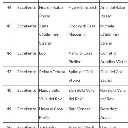
44
Eccellente
Fina del Balzo
Figo v.Nordteich
Ariel del Balzo
Rosso
Rosso
45
Eccellente
Xena
Groovy di Casa
Michele
v.Goldenen
Massarelli
v.Goldenen
Strand
Strand
46
Eccellente
Lupi
Narro di Casa
Comet di
Piellier
Aurelius Victor
47
Eccellente
Reina v.Fedelia
Spike dei Colli
Guia dei Colli
Storici
Storici
48
Eccellente
Happy della
Elan della Valle
Flay della Valle
Valle dei Rovi
dei Rovi
dei Rovi
49
Eccellente
Unica di Casa
Raul Veneze
Dora degli
Melillo
Arvali
50
Eccellente
Zucca del
Ares dei Verdi
Dana del