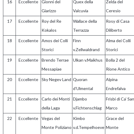
16
Eccellente
Gionni del
Quex della
Zelda del
Giarizzo
Valcuvia
Ceresio
17
Eccellente
Roy del Re
Wallace della
Rosy di Casa
Kokalos
Terrazza
Diliberto
18
Eccellente
Amos dei Colli
Finn
Alma dei Colli
Storici
v.Zellwaldrand
Storici
19
Eccellente
Brendo Terrae
Ulkan v.Maikhus
Bolla 2 del
Messapiae
Rione Antico
20
Eccellente
Sky Negev Land
Quoran
Alpina
d’Ulmental
Endrefalva
21
Eccellente
Carlo dei Monti
Djambo
Frisbi di Ca’ Sa
della Laga
v.Fichtenschlag
Marco
22
Eccellente
Vegas del
Kimbo
Grace del
Monte Poliziano
v.d.Tempelhoeve
Monte