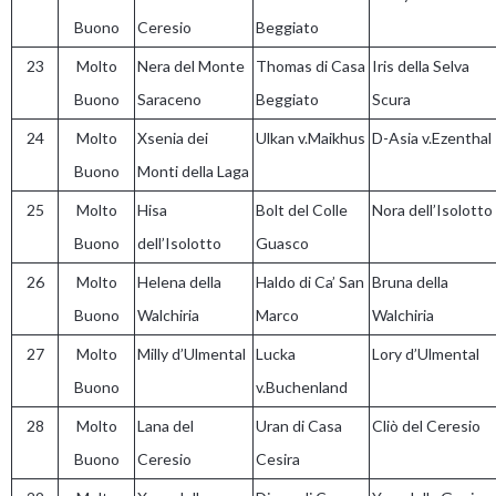
Buono
Ceresio
Beggiato
23
Molto
Nera del Monte
Thomas di Casa
Iris della Selva
Buono
Saraceno
Beggiato
Scura
24
Molto
Xsenia dei
Ulkan v.Maikhus
D-Asia v.Ezenthal
Buono
Monti della Laga
25
Molto
Hisa
Bolt del Colle
Nora dell’Isolotto
Buono
dell’Isolotto
Guasco
26
Molto
Helena della
Haldo di Ca’ San
Bruna della
Buono
Walchiria
Marco
Walchiria
27
Molto
Milly d’Ulmental
Lucka
Lory d’Ulmental
Buono
v.Buchenland
28
Molto
Lana del
Uran di Casa
Cliò del Ceresio
Buono
Ceresio
Cesira