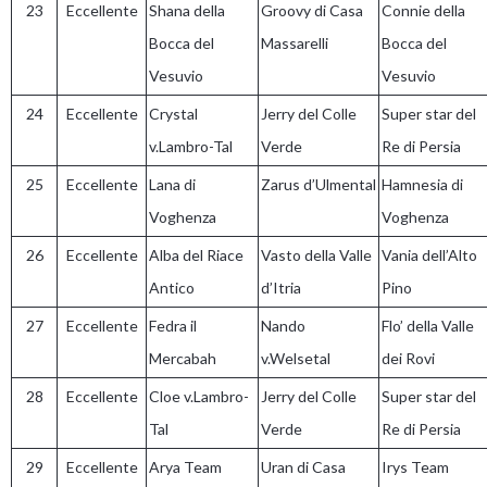
23
Eccellente
Shana della
Groovy di Casa
Connie della
Bocca del
Massarelli
Bocca del
Vesuvio
Vesuvio
24
Eccellente
Crystal
Jerry del Colle
Super star del
v.Lambro-Tal
Verde
Re di Persia
25
Eccellente
Lana di
Zarus d’Ulmental
Hamnesia di
Voghenza
Voghenza
26
Eccellente
Alba del Riace
Vasto della Valle
Vania dell’Alto
Antico
d’Itria
Pino
27
Eccellente
Fedra il
Nando
Flo’ della Valle
Mercabah
v.Welsetal
dei Rovi
28
Eccellente
Cloe v.Lambro-
Jerry del Colle
Super star del
Tal
Verde
Re di Persia
29
Eccellente
Arya Team
Uran di Casa
Irys Team