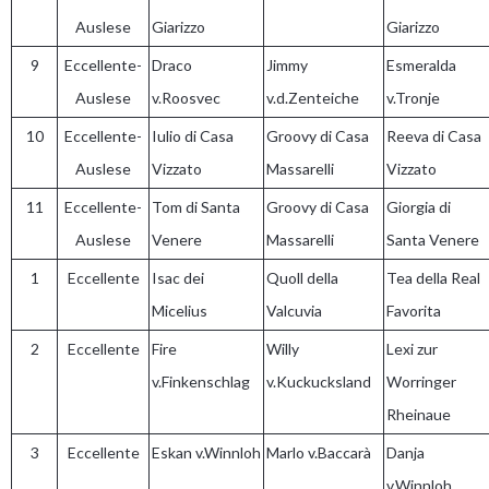
Auslese
Giarizzo
Giarizzo
9
Eccellente-
Draco
Jimmy
Esmeralda
Auslese
v.Roosvec
v.d.Zenteiche
v.Tronje
10
Eccellente-
Iulio di Casa
Groovy di Casa
Reeva di Casa
Auslese
Vizzato
Massarelli
Vizzato
11
Eccellente-
Tom di Santa
Groovy di Casa
Giorgia di
Auslese
Venere
Massarelli
Santa Venere
1
Eccellente
Isac dei
Quoll della
Tea della Real
Micelius
Valcuvia
Favorita
2
Eccellente
Fire
Willy
Lexi zur
v.Finkenschlag
v.Kuckucksland
Worringer
Rheinaue
3
Eccellente
Eskan v.Winnloh
Marlo v.Baccarà
Danja
v.Winnloh