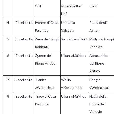
Colli
v.Bierstadter
Colli
Hof
4
Eccellente
Ivonne di Casa
Urk della
Romy degli
Palomba
Valcuvia
Achei
5
Eccellente
Zena dei Campi
Ken v.Haus Unid
Molly dei Campi
Robbiati
Robbiati
6
Eccellente
Queen del
Ulkan v.Maikhus
Abracadabra
Rione Antico
del Rione
Antico
7
Eccellente
Juanita
Whillo
Boogie
v.Webachtal
v.Kostermoor
v.Webachtal
8
Eccellente
Tracy di Casa
Ulkan v.Maikhus
Nadia della
Palomba
Bocca del
Vesuvio