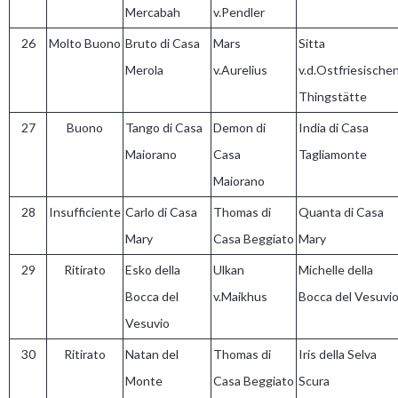
Mercabah
v.Pendler
26
Molto Buono
Bruto di Casa
Mars
Sitta
Merola
v.Aurelius
v.d.Ostfriesische
Thingstätte
27
Buono
Tango di Casa
Demon di
India di Casa
Maiorano
Casa
Tagliamonte
Maiorano
28
Insufficiente
Carlo di Casa
Thomas di
Quanta di Casa
Mary
Casa Beggiato
Mary
29
Ritirato
Esko della
Ulkan
Michelle della
Bocca del
v.Maikhus
Bocca del Vesuvi
Vesuvio
30
Ritirato
Natan del
Thomas di
Iris della Selva
Monte
Casa Beggiato
Scura