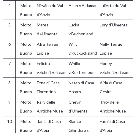
4
Molto
Nirvâna du Val
Asap v.Aldamar
Julietta du Val
Buono
d’Anzin
d’Anzin
5
Molto
Mares
Lucka
Lory d’Ulmental
Buono
d »Ulmental
v.Buchenland
6
Molto
Afra Terrae
Willy
Nelly Terrae
Buono
Lupiae
v.Kuckucksland
Lupiae
7
Molto
Felicita
Whillo
Honey
Buono
v.Schnitzerteam
v.Kostermoor
v.Schnitzerteam
8
Molto
Etna di Casa
Natan di Casa
Aida di Casa
Buono
Fiorentino
Arcaro
Cesira
9
Molto
Rally delle
Chevin
Trixy delle
Buono
Antiche Muse
d’Ulmental
Antiche Muse
10
Molto
Tania di Casa
Blanco
Farnia di Casa
Buono
d’Aloia
Ghindero’s
d’Aloia