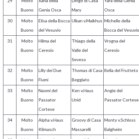
29
Molto
Xana della
Dingo di Casa
Yara della Genia
Buono
Genia Osca
Mary
Osca
30
Molto
Elisa della Bocca
Ulkan v.Maikhus
Michelle della
Buono
del Vesuvio
Bocca del Vesuvi
31
Molto
Hilma del
Thiago della
Vrogna del
Buono
Ceresio
Valle del
Ceresio
Seveso
32
Molto
Lilly dei Due
Thomas di Casa
Bella del Frutteto
Buono
Fiumi
Beggiato
33
Molto
Naomi del
Ken v.Haus
Angie del
Buono
Passator
Unid
Passator Cortese
Cortese
34
Molto
Alpha v.Haus
Groovy di Casa
Monty v.Schloss
Buono
Klimasch
Massarelli
Balgheim