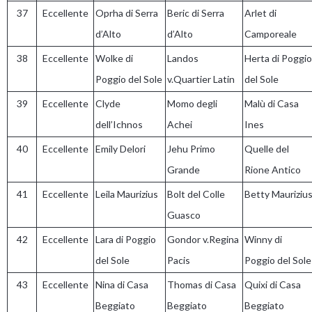
37
Eccellente
Oprha di Serra
Beric di Serra
Arlet di
d’Alto
d’Alto
Camporeale
38
Eccellente
Wolke di
Landos
Herta di Poggio
Poggio del Sole
v.Quartier Latin
del Sole
39
Eccellente
Clyde
Momo degli
Malù di Casa
dell’Ichnos
Achei
Ines
40
Eccellente
Emily Delori
Jehu Primo
Quelle del
Grande
Rione Antico
41
Eccellente
Leila Maurizius
Bolt del Colle
Betty Mauriziu
Guasco
42
Eccellente
Lara di Poggio
Gondor v.Regina
Winny di
del Sole
Pacis
Poggio del Sole
43
Eccellente
Nina di Casa
Thomas di Casa
Quixi di Casa
Beggiato
Beggiato
Beggiato