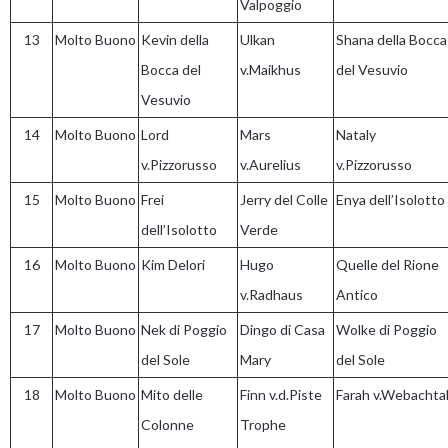
Valpoggio
13
Molto Buono
Kevin della
Ulkan
Shana della Bocca
Bocca del
v.Maikhus
del Vesuvio
Vesuvio
14
Molto Buono
Lord
Mars
Nataly
v.Pizzorusso
v.Aurelius
v.Pizzorusso
15
Molto Buono
Frei
Jerry del Colle
Enya dell’Isolotto
dell’Isolotto
Verde
16
Molto Buono
Kim Delori
Hugo
Quelle del Rione
v.Radhaus
Antico
17
Molto Buono
Nek di Poggio
Dingo di Casa
Wolke di Poggio
del Sole
Mary
del Sole
18
Molto Buono
Mito delle
Finn v.d.Piste
Farah v.Webachta
Colonne
Trophe