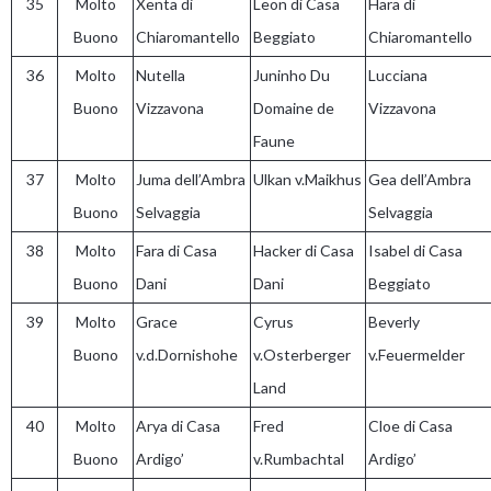
35
Molto
Xenta di
Leon di Casa
Hara di
Buono
Chiaromantello
Beggiato
Chiaromantello
36
Molto
Nutella
Juninho Du
Lucciana
Buono
Vizzavona
Domaine de
Vizzavona
Faune
37
Molto
Juma dell’Ambra
Ulkan v.Maikhus
Gea dell’Ambra
Buono
Selvaggia
Selvaggia
38
Molto
Fara di Casa
Hacker di Casa
Isabel di Casa
Buono
Dani
Dani
Beggiato
39
Molto
Grace
Cyrus
Beverly
Buono
v.d.Dornishohe
v.Osterberger
v.Feuermelder
Land
40
Molto
Arya di Casa
Fred
Cloe di Casa
Buono
Ardigo’
v.Rumbachtal
Ardigo’