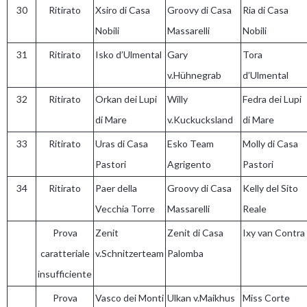
30
Ritirato
Xsiro di Casa
Groovy di Casa
Ria di Casa
Nobili
Massarelli
Nobili
31
Ritirato
Isko d’Ulmental
Gary
Tora
v.Hühnegrab
d’Ulmental
32
Ritirato
Orkan dei Lupi
Willy
Fedra dei Lupi
di Mare
v.Kuckucksland
di Mare
33
Ritirato
Uras di Casa
Esko Team
Molly di Casa
Pastori
Agrigento
Pastori
34
Ritirato
Paer della
Groovy di Casa
Kelly del Sito
Vecchia Torre
Massarelli
Reale
Prova
Zenit
Zenit di Casa
Ixy van Contra
caratteriale
v.Schnitzerteam
Palomba
insufficiente
Prova
Vasco dei Monti
Ulkan v.Maikhus
Miss Corte