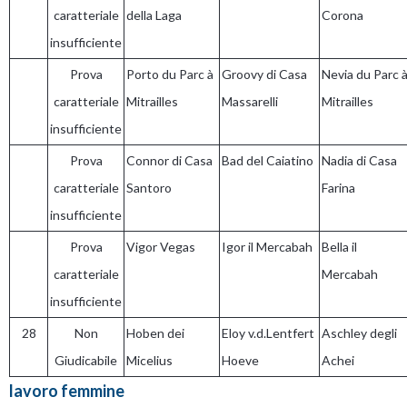
caratteriale
della Laga
Corona
insufficiente
Prova
Porto du Parc à
Groovy di Casa
Nevia du Parc 
caratteriale
Mitrailles
Massarelli
Mitrailles
insufficiente
Prova
Connor di Casa
Bad del Caiatino
Nadia di Casa
caratteriale
Santoro
Farina
insufficiente
Prova
Vigor Vegas
Igor il Mercabah
Bella il
caratteriale
Mercabah
insufficiente
28
Non
Hoben dei
Eloy v.d.Lentfert
Aschley degli
Giudicabile
Micelius
Hoeve
Achei
lavoro femmine