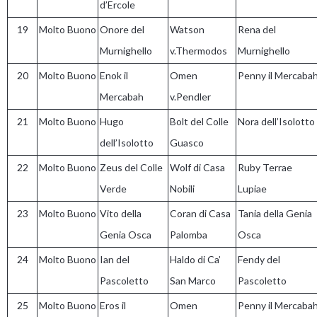
d’Ercole
19
Molto Buono
Onore del
Watson
Rena del
Murnighello
v.Thermodos
Murnighello
20
Molto Buono
Enok il
Omen
Penny il Mercaba
Mercabah
v.Pendler
21
Molto Buono
Hugo
Bolt del Colle
Nora dell’Isolotto
dell’Isolotto
Guasco
22
Molto Buono
Zeus del Colle
Wolf di Casa
Ruby Terrae
Verde
Nobili
Lupiae
23
Molto Buono
Vito della
Coran di Casa
Tania della Genia
Genia Osca
Palomba
Osca
24
Molto Buono
Ian del
Haldo di Ca’
Fendy del
Pascoletto
San Marco
Pascoletto
25
Molto Buono
Eros il
Omen
Penny il Mercaba