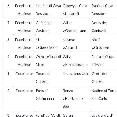
6
Eccellente-
Yasabel di Casa
Groovy di Casa
Rania di Casa
Auslese
Beggiato
Massarelli
Beggiato
7
Eccellente-
Guinda de
Willas
Betty de
Auslese
Caviclum
v.Grafenbrunn
Canisvall
8
Eccellente-
Yill
Neymar
Nicki
Auslese
z.Gigelsfelsen
v.Aducht
v.Ortskern
9
Eccellente-
Ocra dei Lupi di
Willy
Fedra dei Lupi
Auslese
Mare
v.Kuckucksland
di Mare
1
Eccellente
Tosca del
Ken v.Haus Unid
Greta del
Ceresio
Ceresio
2
Eccellente
Paris di
Renzo
Nadine di Torre
Gibilmanna
v.Holtkamper
San Carlo
See
3
Eccellente
Fendi dei Verdi
Goran
Lira dei Verdi