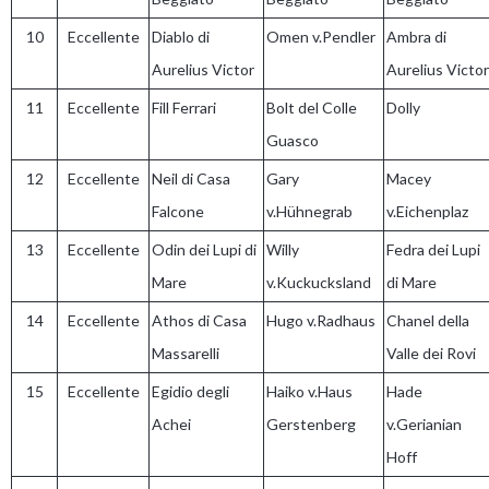
10
Eccellente
Diablo di
Omen v.Pendler
Ambra di
Aurelius Victor
Aurelius Victor
11
Eccellente
Fill Ferrari
Bolt del Colle
Dolly
Guasco
12
Eccellente
Neil di Casa
Gary
Macey
Falcone
v.Hühnegrab
v.Eichenplaz
13
Eccellente
Odin dei Lupi di
Willy
Fedra dei Lupi
Mare
v.Kuckucksland
di Mare
14
Eccellente
Athos di Casa
Hugo v.Radhaus
Chanel della
Massarelli
Valle dei Rovi
15
Eccellente
Egidio degli
Haiko v.Haus
Hade
Achei
Gerstenberg
v.Gerianian
Hoff