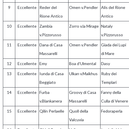
9
Eccellente
Reder del
Omen v.Pendler
Alis del Rione
Rione Antico
Antico
10
Eccellente
Zambia
Zorro v.la Mirage
Nataly
v.Pizzorusso
v.Pizzorusso
11
Eccellente
Dana di Casa
Omen v.Pendler
Giada dei Lupi
Massarelli
di Mare
12
Eccellente
Emy
Boa d’Ulmental
Dasy
13
Eccellente
Iunda di Casa
Ulkan v.Maikhus
Ruby dei
Beggiato
Templari
14
Eccellente
Furba
Groovy di Casa
Fanny della
v.Blankanera
Massarelli
Culla di Venere
15
Eccellente
Qilin Perlaelle
Quoll della
Fedoraperla
Valcuvia