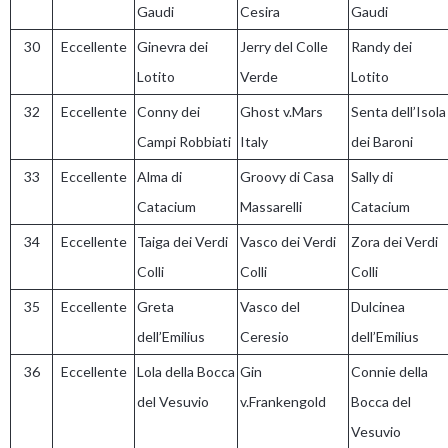
Gaudi
Cesira
Gaudi
30
Eccellente
Ginevra dei
Jerry del Colle
Randy dei
Lotito
Verde
Lotito
32
Eccellente
Conny dei
Ghost v.Mars
Senta dell’Isola
Campi Robbiati
Italy
dei Baroni
33
Eccellente
Alma di
Groovy di Casa
Sally di
Catacium
Massarelli
Catacium
34
Eccellente
Taiga dei Verdi
Vasco dei Verdi
Zora dei Verdi
Colli
Colli
Colli
35
Eccellente
Greta
Vasco del
Dulcinea
dell’Emilius
Ceresio
dell’Emilius
36
Eccellente
Lola della Bocca
Gin
Connie della
del Vesuvio
v.Frankengold
Bocca del
Vesuvio