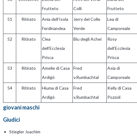
Frutteto
Colli
Frutteto
51
Ritirato
Ania dell’Isola
Jerry del Colle
Lea di
Ferdinandea
Verde
Camporeale
52
Ritirato
Clea
Blu degli Achei
Rosy
dell’Ecclesia
dell’Ecclesia
Prisca
Prisca
53
Ritirato
Amelie di Casa
Fred
Asia di
Ardigò
v.Rumbachtal
Camporeale
54
Ritirato
Hiuma di Casa
Fred
Kelly di Casa
Ardigò
v.Rumbachtal
Pozzoli
giovani maschi
Giudici
Stiegler Joachim