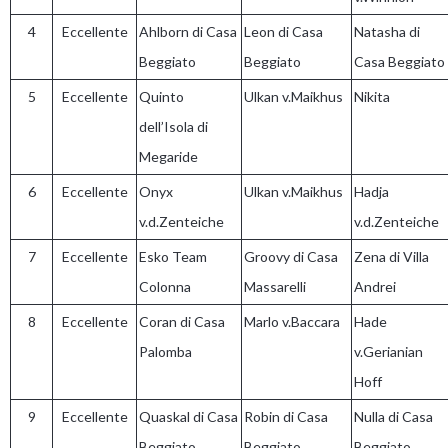
4
Eccellente
Ahlborn di Casa
Leon di Casa
Natasha di
Beggiato
Beggiato
Casa Beggiato
5
Eccellente
Quinto
Ulkan v.Maikhus
Nikita
dell’Isola di
Megaride
6
Eccellente
Onyx
Ulkan v.Maikhus
Hadja
v.d.Zenteiche
v.d.Zenteiche
7
Eccellente
Esko Team
Groovy di Casa
Zena di Villa
Colonna
Massarelli
Andrei
8
Eccellente
Coran di Casa
Marlo v.Baccara
Hade
Palomba
v.Gerianian
Hoff
9
Eccellente
Quaskal di Casa
Robin di Casa
Nulla di Casa
Beggiato
Beggiato
Beggiato