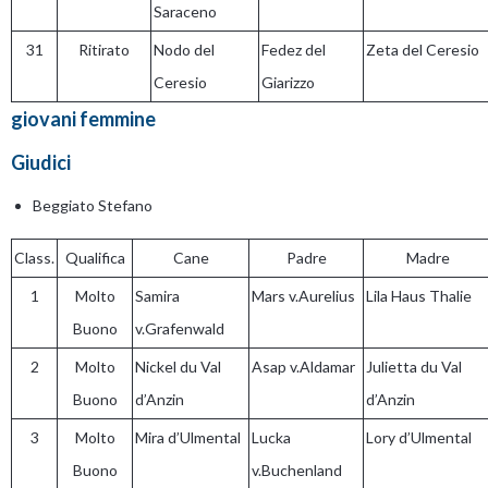
Saraceno
31
Ritirato
Nodo del
Fedez del
Zeta del Ceresio
Ceresio
Giarizzo
giovani femmine
Giudici
Beggiato Stefano
Class.
Qualifica
Cane
Padre
Madre
1
Molto
Samira
Mars v.Aurelius
Lila Haus Thalie
Buono
v.Grafenwald
2
Molto
Nickel du Val
Asap v.Aldamar
Julietta du Val
Buono
d’Anzin
d’Anzin
3
Molto
Mira d’Ulmental
Lucka
Lory d’Ulmental
Buono
v.Buchenland