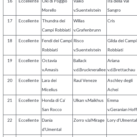
16
Eccellente
Oki di Poggio
Vaiko
Ira della Val
Morello
v.Suentelstein
Sangro
17
Eccellente
Thundra dei
Willas
Cris
Campi Robbiati
v.Grafenbrunn
18
Eccellente
Fendi dei Campi
Risco
Gilda dei Campi
Robbiati
v.Suentelstein
Robbiati
19
Eccellente
Octavia
Ballack
Ariana
v.Amasis
v.d.Brucknerallee
v.d.Brettachau
20
Eccellente
Lara dei
Raul Veneze
Aschley degli
Micelius
Achei
21
Eccellente
Honda di Ca’
Ulkan v.Maikhus
Emma
San Rocco
v.Geranian Hoff
22
Eccellente
Dania
Zorro v.la’Mirage
Lory d’Ulmental
d’Umental