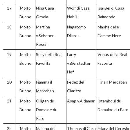
17
Molto
Nina Casa
Wolf di Casa
Isa-Bel di Casa
Buono
Orsola
Nobili
Raimondo
18
Molto
Martina
Nagatomo
Masha delle
Buono
v.Schonen
Dilaros
Fiamme Nere
Rosen
19
Molto
Selly della Real
Larry
Venus della Real
Buono
Favorita
v.Bierstadter
Favorita
Hof
20
Molto
Fiamma il
Fedez del
Tina il Mercabah
Buono
Mercabah
Giarizzo
21
Molto
Olligan du
Asap v.Aldamar
Istamboul du
Buono
Domaine du
Domaine du Parc
Parc
22
Molto
Malena del
Thomas di Casa
Hilary del Ceresio