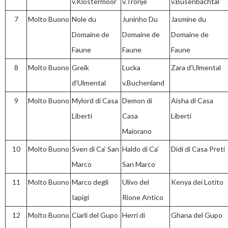
v.Klostermoor
v.Tronje
v.Büsenbachtal
7
Molto Buono
Nole du
Juninho Du
Jasmine du
Domaine de
Domaine de
Domaine de
Faune
Faune
Faune
8
Molto Buono
Greik
Lucka
Zara d’Ulmental
d’Ulmental
v.Buchenland
9
Molto Buono
Mylord di Casa
Demon di
Aisha di Casa
Liberti
Casa
Liberti
Maiorano
10
Molto Buono
Sven di Ca’ San
Haldo di Ca’
Didi di Casa Preti
Marco
San Marco
11
Molto Buono
Marco degli
Ulivo del
Kenya dei Lotito
Iapigi
Rione Antico
12
Molto Buono
Ciarli del Gupo
Herri di
Ghana del Gupo