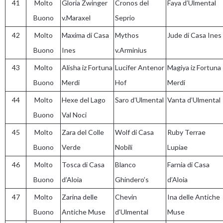
41
Molto
Gloria Zwinger
Cronos del
Faya d’Ulmental
Buono
v.Maraxel
Seprio
42
Molto
Maxima di Casa
Mythos
Jude di Casa Ines
Buono
Ines
v.Arminius
43
Molto
Alisha iz Fortuna
Lucifer Antenor
Magiya iz Fortuna
Buono
Merdi
Hof
Merdi
44
Molto
Hexe del Lago
Saro d’Ulmental
Vanta d’Ulmental
Buono
Val Noci
45
Molto
Zara del Colle
Wolf di Casa
Ruby Terrae
Buono
Verde
Nobili
Lupiae
46
Molto
Tosca di Casa
Blanco
Farnia di Casa
Buono
d’Aloia
Ghindero’s
d’Aloia
47
Molto
Zarina delle
Chevin
Ina delle Antiche
Buono
Antiche Muse
d’Ulmental
Muse