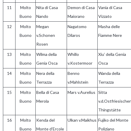
11
Molto
Nita di Casa
Demon di Casa
Vania di Casa
Buono
Nando
Maiorano
Vizzato
12
Molto
Megan
Nagatomo
Masha delle
Buono
v.Schonen
Dilaros
Fiamme Nere
Rosen
13
Molto
Wilma della
Whillo
Xiu’ della Genia
Buono
Genia Osca
v.Kostermoor
Osca
14
Molto
Nera della
Benno
Wanda della
Buono
Terrazza
v.Mahlstein
Terrazza
15
Molto
Bella di Casa
Mars v.Aurelius
Sitta
Buono
Merola
v.d.Ostfriesische
Thingstätte
16
Molto
Kenda del
Ulkan v.Maikhus
Fujiko del Monte
Buono
Monte d’Ercole
Poliziano