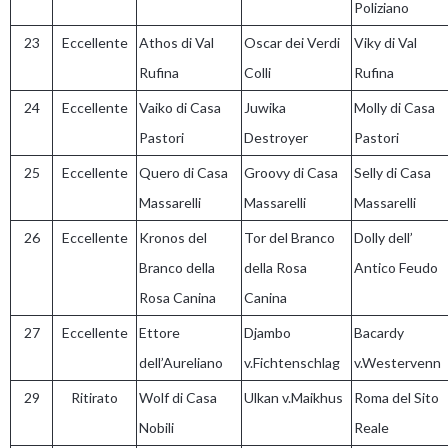
Poliziano
23
Eccellente
Athos di Val
Oscar dei Verdi
Viky di Val
Rufina
Colli
Rufina
24
Eccellente
Vaiko di Casa
Juwika
Molly di Casa
Pastori
Destroyer
Pastori
25
Eccellente
Quero di Casa
Groovy di Casa
Selly di Casa
Massarelli
Massarelli
Massarelli
26
Eccellente
Kronos del
Tor del Branco
Dolly dell’
Branco della
della Rosa
Antico Feudo
Rosa Canina
Canina
27
Eccellente
Ettore
Djambo
Bacardy
dell’Aureliano
v.Fichtenschlag
v.Westervenn
29
Ritirato
Wolf di Casa
Ulkan v.Maikhus
Roma del Sito
Nobili
Reale