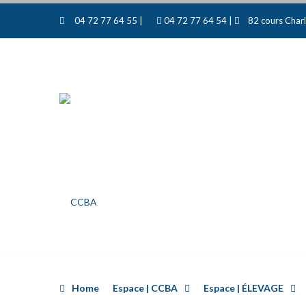
04 72 77 64 55 |
04 72 77 64 54 |
82 cours Charl
Home
Espace | CCBA
Espace | ÉLEVAGE