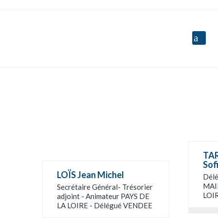
Délégation Pays de la Loire
TA
Sof
LOÏS Jean Michel
Dél
MAI
Secrétaire Général- Trésorier
LOI
adjoint - Animateur PAYS DE
LA LOIRE - Délégué VENDEE