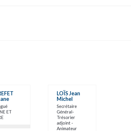
REFET
LOÏS Jean
iane
Michel
égué
Secrétaire
NE ET
Général-
RE
Trésorier
adjoint -
Animateur