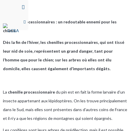
Chenilles processionnaires : un redoutable ennemi pour les
chiens.
Dès la fin de l’hiver, les chenilles processionnaires, qui ont tissé
leur nid de soie, représentent un grand danger, tant pour
l’homme que pour le chien; sur les arbres où elles ont élu
domicile, elles causent également d’importants dégâts.
La
chenille processionnaire
du pin est en fait la forme larvaire d’un
insecte appartenant aux lépidoptères. On les trouve principalement
dans le Sud, mais elles sont présentes dans d’autres coins de France
et il n’y a que les régions de montagnes qui soient épargnés.
Les conifères sont leurs arbres de prédilection, mais il est possible