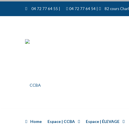
04 72 77 64 55 |
04 72 77 64 54 |
82 cours Charl
Home
Espace | CCBA
Espace | ÉLEVAGE