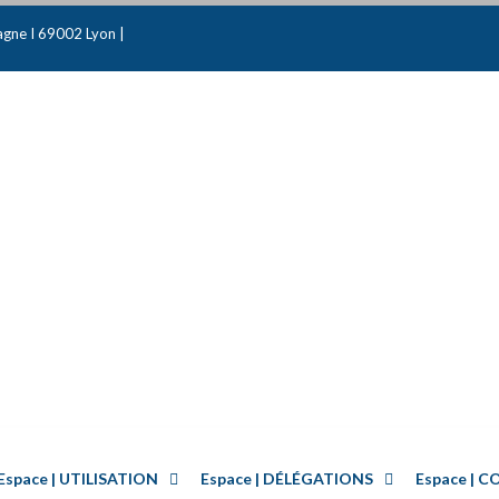
gne I 69002 Lyon |
Espace | UTILISATION
Espace | DÉLÉGATIONS
Espace |