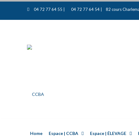
04 72 77 64 55 |
04 72 77 64 54 |
82 cours Charlema
Home
Espace | CCBA
Espace | ÉLEVAGE