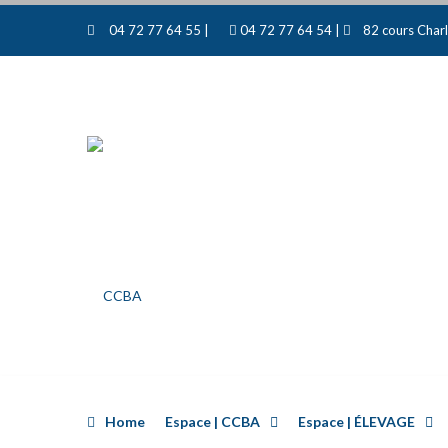
04 72 77 64 55 |
04 72 77 64 54 |
82 cours Charl
Home
Espace | CCBA
Espace | ÉLEVAGE