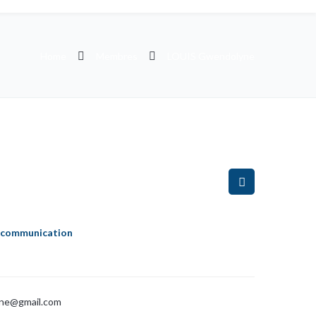
Home
Membres
LOUIS Gwendolyne
a communication
yne@gmail.com