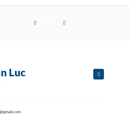
Home
Membres
GUILLOT Jean Luc
n Luc
e
is@gmail.com