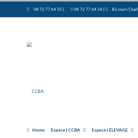
04 72 77 64 55 |
04 72 77 64 54 |
82 cours Charl
Home
Espace | CCBA
Espace | ÉLEVAGE