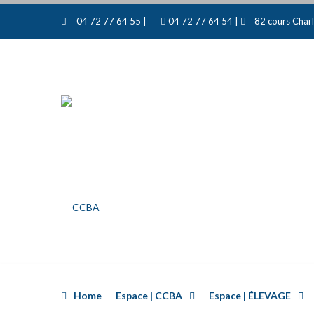
04 72 77 64 55 |
04 72 77 64 54 |
82 cours Charl
Home
Espace | CCBA
Espace | ÉLEVAGE