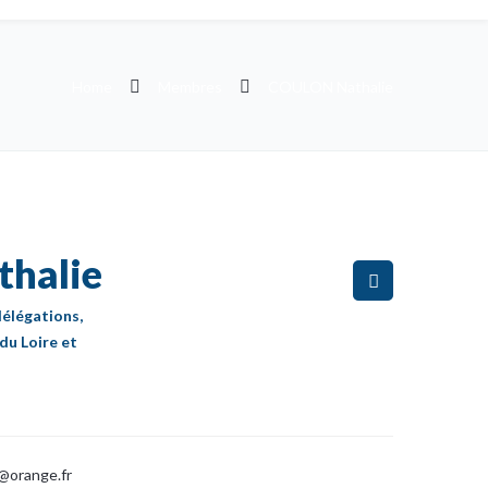
Home
Membres
COULON Nathalie
halie
élégations,
du Loire et
@orange.fr