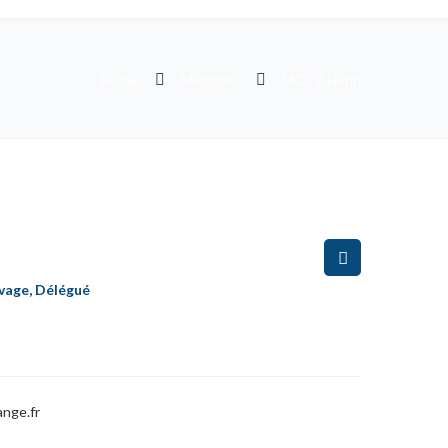
Home
Membres
MOTZ Henri
vage, Délégué
nge.fr