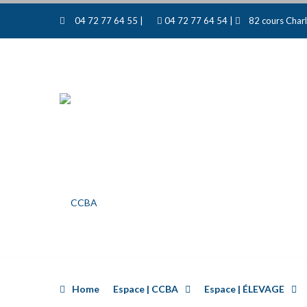
04 72 77 64 55 |
04 72 77 64 54 |
82 cours Charl
Home
Espace | CCBA
Espace | ÉLEVAGE