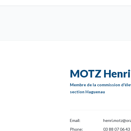
MOTZ Henri
Membre de la commission d'éle
section Haguenau
Email:
henri.motz@ora
Phone:
03 88 07 06 43