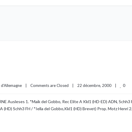
0
s d'Allemagne
|
Comments are Closed
|
22 décembre, 2000    
|
E Ausleses 1. *Maïk del Gobbo, Rec Elite A Kkl1 (HD-ED) ADN, Schh3 
 A (HD) Schh3 FH / *Iella del Gobbo,Kkl1 (HD) Brevet) Prop. Motz Henri 2