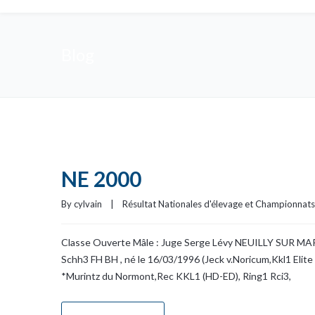
Blog
NE 2000
By 
cylvain
|
Résultat Nationales d'élevage et Championnat
Classe Ouverte Mâle : Juge Serge Lévy NEUILLY SUR MARN
Schh3 FH BH , né le 16/03/1996 (Jeck v.Noricum,Kkl1 Elite
*Murintz du Normont,Rec KKL1 (HD-ED), Ring1 Rci3,