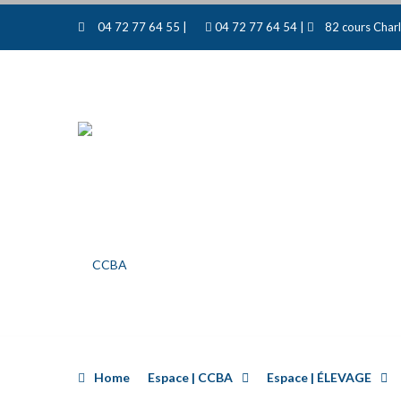
04 72 77 64 55 |
04 72 77 64 54 |
82 cours Charl
Home
Espace | CCBA
Espace | ÉLEVAGE