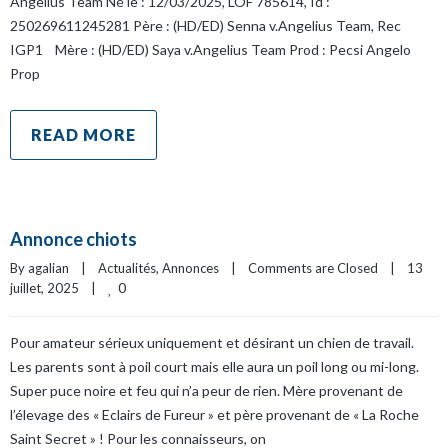
Angelius Team Né le : 12/03/2025, LOF 785614, Id :
250269611245281 Père : (HD/ED) Senna v.Angelius Team, Rec
IGP1 Mère : (HD/ED) Saya v.Angelius Team Prod : Pecsi Angelo
Prop
READ MORE
Annonce chiots
By 
agalian
|
Actualités
, 
Annonces
|
Comments are Closed
|
13 
0
juillet, 2025    
|
Pour amateur sérieux uniquement et désirant un chien de travail.
Les parents sont à poil court mais elle aura un poil long ou mi-long.
Super puce noire et feu qui n’a peur de rien. Mère provenant de
l’élevage des « Eclairs de Fureur » et père provenant de « La Roche
Saint Secret » ! Pour les connaisseurs, on