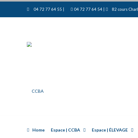
04 72 77 64 55 |
04 72 77 64 54 |
82 cours Charl
Home
Espace | CCBA
Espace | ÉLEVAGE