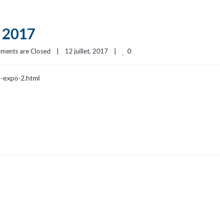
t 2017
0
ments are Closed
|
12 juillet, 2017    
|
e-expo-2.html