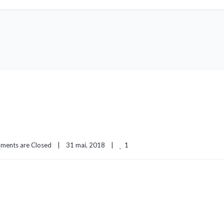
1
ments are Closed
|
31 mai, 2018    
|