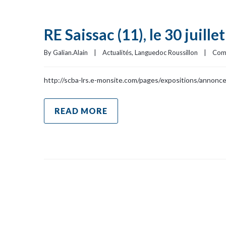
RE Saissac (11), le 30 juille
By 
Galian.Alain
|
Actualités
, 
Languedoc Roussillon
|
Com
http://scba-lrs.e-monsite.com/pages/expositions/annonc
READ MORE