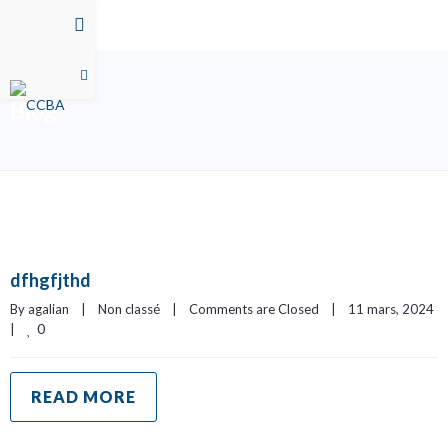
Blog
dfhgfjthd
By 
agalian
|
Non classé
|
Comments are Closed
|
11 mars, 2024    
0
|
READ MORE