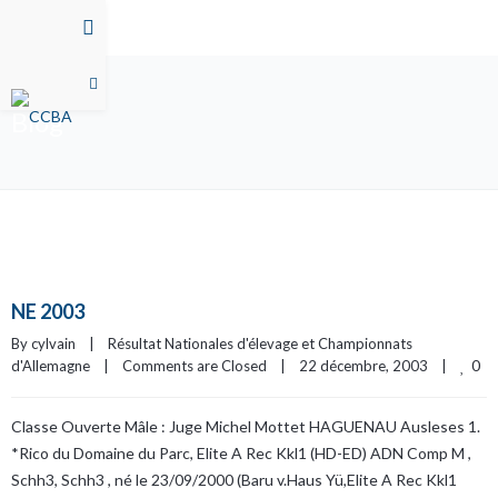
Blog
NE 2003
By 
cylvain
|
Résultat Nationales d'élevage et Championnats 
0
d'Allemagne
|
Comments are Closed
|
22 décembre, 2003    
|
Classe Ouverte Mâle : Juge Michel Mottet HAGUENAU Ausleses 1.
*Rico du Domaine du Parc, Elite A Rec Kkl1 (HD-ED) ADN Comp M ,
Schh3, Schh3 , né le 23/09/2000 (Baru v.Haus Yü,Elite A Rec Kkl1