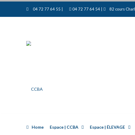
04 72 77 64 55 |
04 72 77 64 54 |
82 cours Charl
Home
Espace | CCBA
Espace | ÉLEVAGE