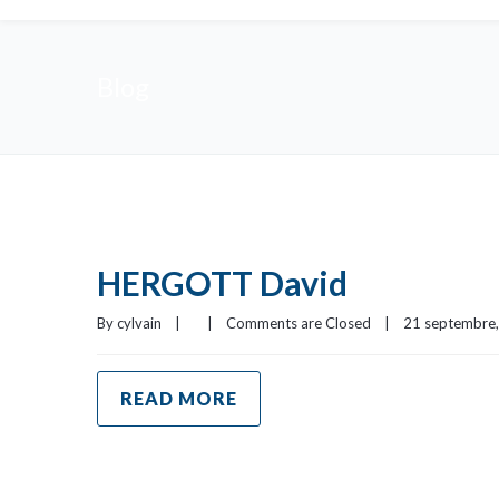
Blog
HERGOTT David
By 
cylvain
|
|
Comments are Closed
|
21 septembre, 
READ MORE