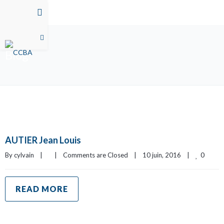
Blog
AUTIER Jean Louis
0
By 
cylvain
|
|
Comments are Closed
|
10 juin, 2016    
|
READ MORE