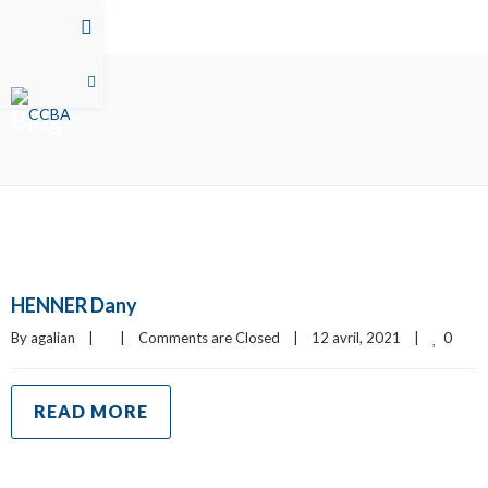
Blog
HENNER Dany
0
By 
agalian
|
|
Comments are Closed
|
12 avril, 2021    
|
READ MORE